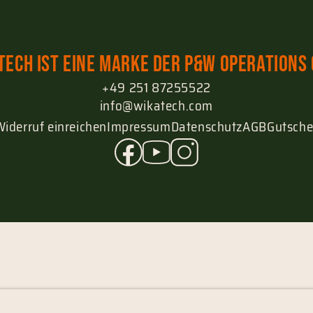
tech ist eine Marke der P&W Operations
+49 251 87255522
info@wikatech.com
Widerruf einreichen
Impressum
Datenschutz
AGB
Gutsche