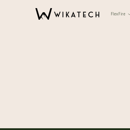
Skip to
content
FlexFire