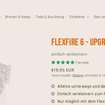
Brenner & Hobos
Tools & Ausrüstung
Einzelteile
Über u
FlexFire 6 - Upg
einfach verkleinern
1 review
Regular
€19,95 EUR
price
Taxes included.
Shipping
calculated at c
Alleine unterwegs und der
Einfach verkleinern zum 
Nur möglich mit dem Flex