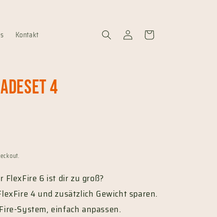
Log
Cart
ns
Kontakt
in
radeset 4
heckout.
 FlexFire 6 ist dir zu groß?
FlexFire 4 und zusätzlich Gewicht sparen.
Fire-System, einfach anpassen.