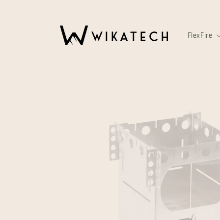
Skip to
content
FlexFire
Skip to
product
information