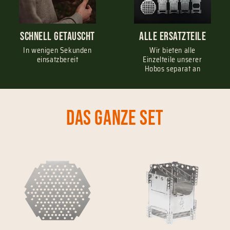
schnell getauscht
Alle Ersatzteile
In wenigen Sekunden
Wir bieten alle
einsatzbereit
Einzelteile unserer
Hobos separat an
Das ganze set