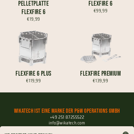
Pelletplatte
FlexFire 6
€99,99
FlexFire 6
€19,99
FlexFire 6 Plus
FlexFire Premium
€119,99
€139,99
Wikatech ist eine Marke der P&W Operations GmbH
+49 251 87255522
info@wikatech.com
Versand