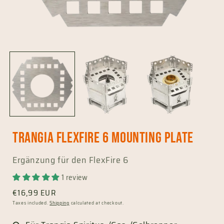
Open
media
1
in
i
modal
Trangia FlexFire 6 mounting plate
Ergänzung für den FlexFire 6
1 review
Regular
€16,99 EUR
price
Taxes included.
Shipping
calculated at checkout.