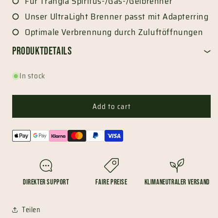
Für Trangia Spiritus-/Gas-/Gelbrenner
Unser UltraLight Brenner passt mit Adapterring
Optimale Verbrennung durch Zuluftöffnungen
Produktdetails
In stock
Add to cart
Payment
methods
Direkter Support
Faire Preise
Klimaneutraler Versand
Teilen