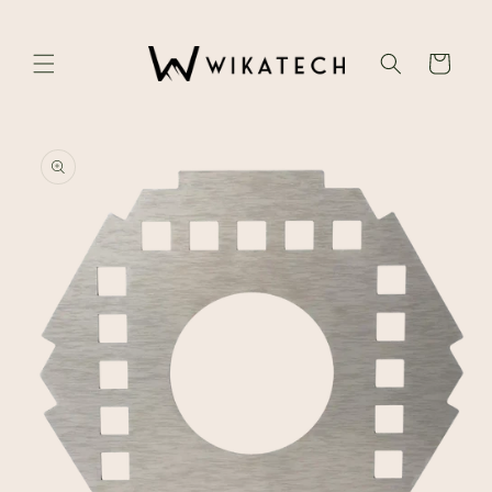
Skip to
content
Cart
Skip to
product
information