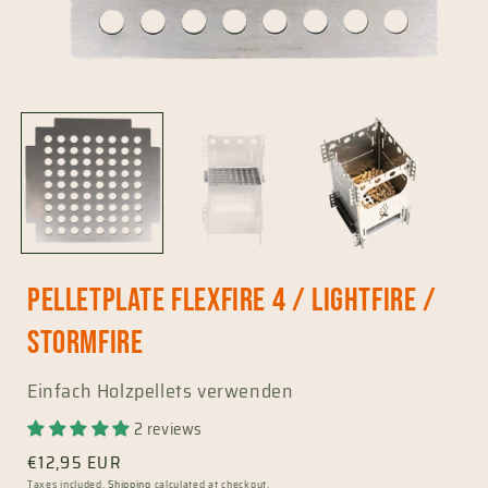
Open
media
1
in
i
modal
Pelletplate FlexFire 4 / LightFire /
StormFire
Einfach Holzpellets verwenden
2 reviews
Regular
€12,95 EUR
Taxes included.
Shipping
calculated at checkout.