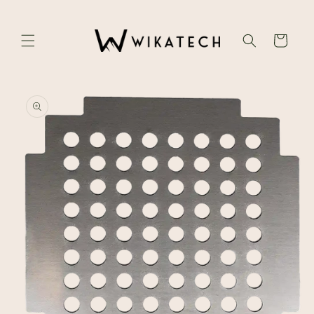
Skip to
content
Cart
Skip to
product
information