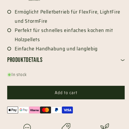
price
Ermöglicht Pelletbetrieb für FlexFire, LightFire
und StormFire
Perfekt für schnelles einfaches kochen mit
Holzpellets
Einfache Handhabung und langlebig
Produktdetails
In stock
Add to cart
Payment
methods