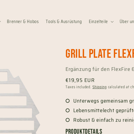
Brenner & Hobos
Tools & Ausrüstung
Einzelteile
Über u
Grill plate Flex
Ergänzung für den FlexFire 
Regular
€19,95 EUR
price
Taxes included.
Shipping
calculated at c
Unterwegs gemeinsam gri
Lebensmittelecht geprüft
Robust & einfach zu rein
Produktdetails