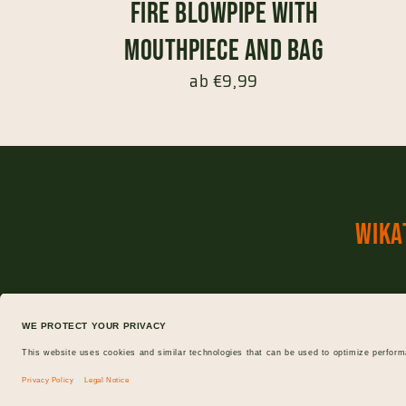
Fire blowpipe with
mouthpiece and bag
ab €9,99
Wika
Versand
Widerrufsrecht