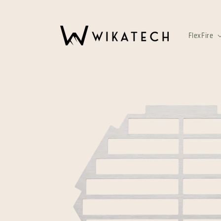
Skip to
content
FlexFire
Skip to
product
information