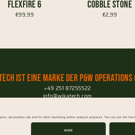
FlexFire 6
Cobble stone
€99,99
€2,99
tech ist eine Marke der P&W Operations
+49 251 87255522
info@wikatech.com
Widerruf einreichen
Impressum
Datenschutz
AGB
Gutsche