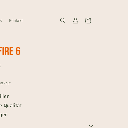
Log
Cart
ns
Kontakt
in
Fire 6
6
heckout.
llen
e Qualität
igen