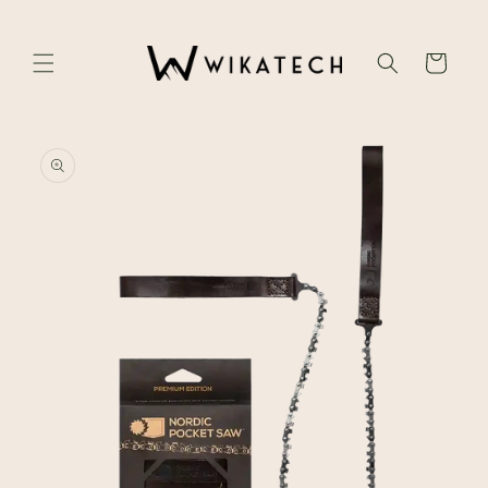
Skip to
content
Cart
Skip to
product
information