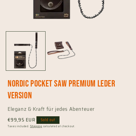
Open
media
1
in
i
modal
Nordic Pocket Saw Premium Leder
Version
Eleganz & Kraft für jedes Abenteuer
Regular
€99,95 EUR
Sold out
price
Taxes included.
Shipping
calculated at checkout.